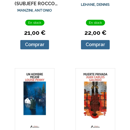
(SUBJEFE ROCCO
LEHANE, DENNIS
SCHIAVONE 8)
MANZINI, ANTONIO
En stock
En stock
21,00 €
22,00 €
Comprar
Comprar