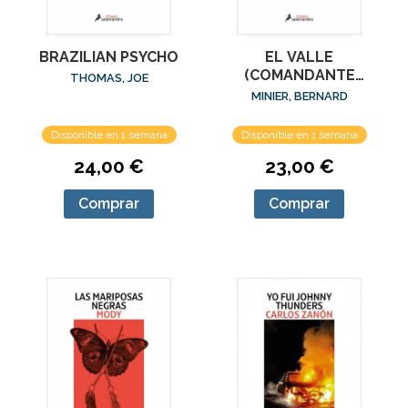
BRAZILIAN PSYCHO
EL VALLE
(COMANDANTE
THOMAS, JOE
SERVAZ 6)
MINIER, BERNARD
Disponible en 1 semana
Disponible en 1 semana
24,00 €
23,00 €
Comprar
Comprar