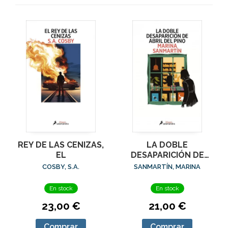
REY DE LAS CENIZAS,
LA DOBLE
EL
DESAPARICIÓN DE
ABRIL DEL PINO
COSBY, S.A.
SANMARTÍN, MARINA
En stock
En stock
23,00 €
21,00 €
Comprar
Comprar