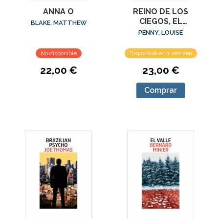
ANNA O
REINO DE LOS
CIEGOS, EL
BLAKE, MATTHEW
(INSPECTOR
PENNY, LOUISE
ARMAND GAMACHE
14)
No disponible
Disponible en 1 semana
22,00 €
23,00 €
Comprar