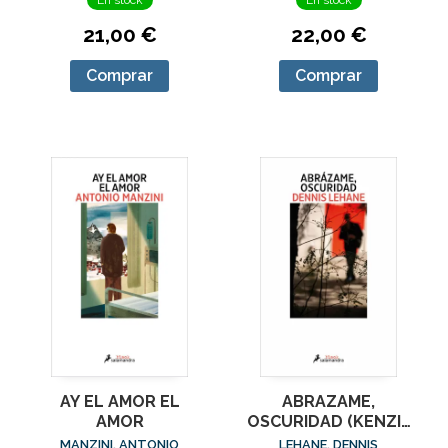
21,00 €
22,00 €
Comprar
Comprar
AY EL AMOR EL
ABRAZAME,
AMOR
OSCURIDAD (KENZIE
Y GENNARO 2)
MANZINI, ANTONIO
LEHANE, DENNIS