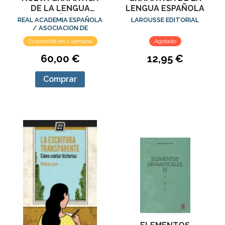
DE LA LENGUA
LENGUA ESPAÑOLA
ESPAÑOLA.
REAL ACADEMIA ESPAÑOLA
LAROUSSE EDITORIAL
FONÈTICA Y
/ ASOCIACION DE
ACADEMIAS DE LA LENGUA
FONOLOGÍA
Disponible en 1 semana
Agotado
ESPAÑOLA
60,00 €
12,95 €
Comprar