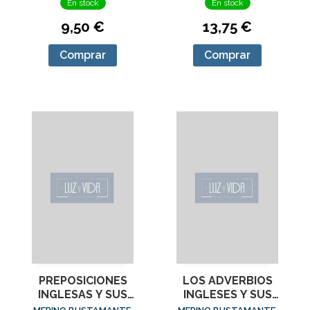
En stock
En stock
9,50 €
13,75 €
Comprar
Comprar
PREPOSICIONES
LOS ADVERBIOS
INGLESAS Y SUS
INGLESES Y SUS
EJERCICIOS, LAS
EJERCICIOS