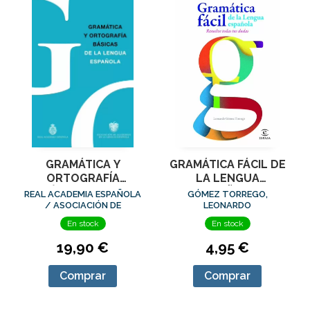
GRAMÁTICA Y
GRAMÁTICA FÁCIL DE
ORTOGRAFÍA
LA LENGUA
BÁSICAS DE LA
ESPAÑOLA
REAL ACADEMIA ESPAÑOLA
GÓMEZ TORREGO,
LENGUA ESPAÑOLA
/ ASOCIACIÓN DE
LEONARDO
ACADEMIAS DE LA LENGUA
En stock
En stock
ESPAÑOLA
19,90 €
4,95 €
Comprar
Comprar