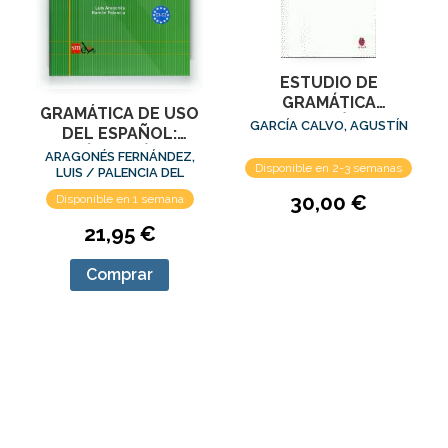
ESTUDIO DE
GRAMÁTICA
GRAMÁTICA DE USO
PREHISTÓRICA
GARCÍA CALVO, AGUSTÍN
DEL ESPAÑOL:
TEORÍA Y PRÁCTICA
ARAGONÉS FERNÁNDEZ,
Disponible en 2-3 semanas
C1-C2
LUIS / PALENCIA DEL
BURGO, RAMÓN
30,00 €
Disponible en 1 semana
21,95 €
Comprar