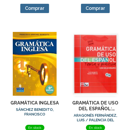
Comprar
Comprar
GRAMÁTICA INGLESA
GRAMÁTICA DE USO
DEL ESPAÑOL:
SÁNCHEZ BENEDITO,
TEORÍA Y PRÁCTICA
FRANCISCO
ARAGONÉS FERNÁNDEZ,
A1-B2
LUIS / PALENCIA DEL
BURGO, RAMÓN
En stock
En stock