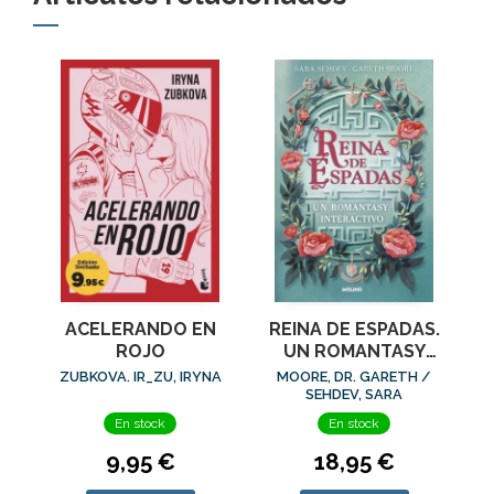
ACELERANDO EN
REINA DE ESPADAS.
ROJO
UN ROMANTASY
INTERACTIVO
ZUBKOVA. IR_ZU, IRYNA
MOORE, DR. GARETH /
SEHDEV, SARA
En stock
En stock
9,95 €
18,95 €