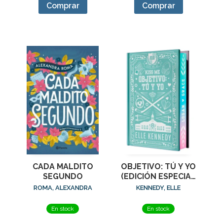
Comprar
Comprar
CADA MALDITO
OBJETIVO: TÚ Y YO
SEGUNDO
(EDICIÓN ESPECIAL
EN TAPA DURA
ROMA, ALEXANDRA
KENNEDY, ELLE
CON CANTOS
PINTADOS)
En stock
En stock