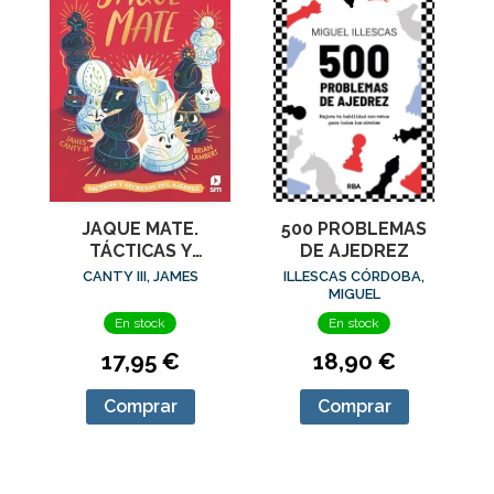
JAQUE MATE.
500 PROBLEMAS
TÁCTICAS Y
DE AJEDREZ
SECRETOS DEL
CANTY III, JAMES
ILLESCAS CÓRDOBA,
AJEDREZ
MIGUEL
En stock
En stock
17,95 €
18,90 €
Comprar
Comprar