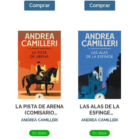
Comprar
Comprar
LA PISTA DE ARENA
LAS ALAS DE LA
(COMISARIO
ESFINGE
MONTALBANO 16)
(COMISARIO
ANDREA CAMILLERI
ANDREA CAMILLERI
MONTALBANO 15)
En stock
En stock