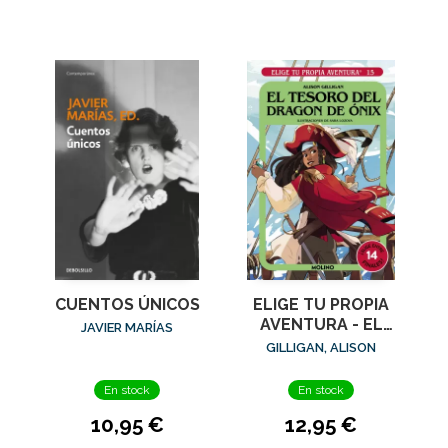
CUENTOS ÚNICOS
ELIGE TU PROPIA
AVENTURA - EL
JAVIER MARÍAS
TESORO DEL
GILLIGAN, ALISON
DRAGÓN DE ÓNIX
En stock
En stock
10,95 €
12,95 €