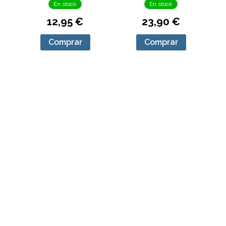
2026)
En stock
En stock
12,95 €
23,90 €
Comprar
Comprar