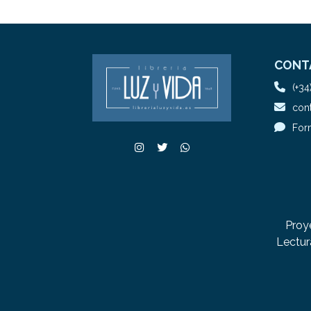
CONT
(+34
cont
For
Proy
Lectur