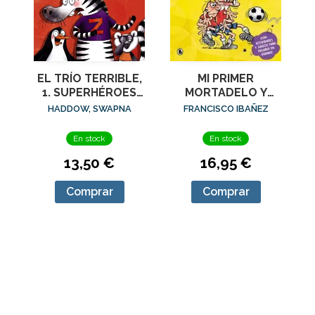
EL TRÍO TERRIBLE,
MI PRIMER
1. SUPERHÉROES
MORTADELO Y
DE PACOTILLA
FILEMON CRACKS
HADDOW, SWAPNA
FRANCISCO IBAÑEZ
DEL BALON
En stock
En stock
13,50 €
16,95 €
Comprar
Comprar