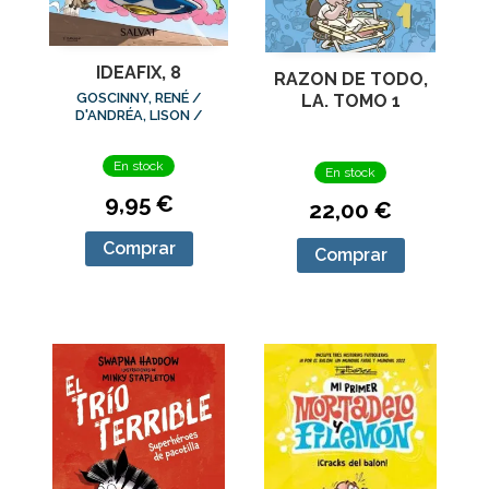
IDEAFIX, 8
RAZON DE TODO,
GOSCINNY, RENÉ /
LA. TOMO 1
D'ANDRÉA, LISON /
CLERC, PHILIPPE / Y
OTROS
En stock
En stock
9,95 €
22,00 €
Comprar
Comprar