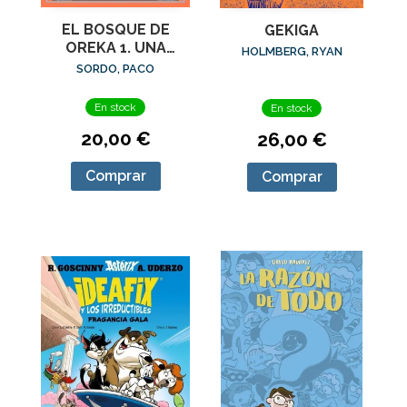
EL BOSQUE DE
GEKIGA
OREKA 1. UNA
HOLMBERG, RYAN
LARGA NOCHE
SORDO, PACO
En stock
En stock
20,00 €
26,00 €
Comprar
Comprar