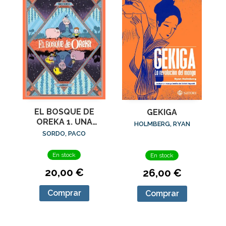
EL BOSQUE DE
GEKIGA
OREKA 1. UNA
HOLMBERG, RYAN
LARGA NOCHE
SORDO, PACO
En stock
En stock
20,00 €
26,00 €
Comprar
Comprar