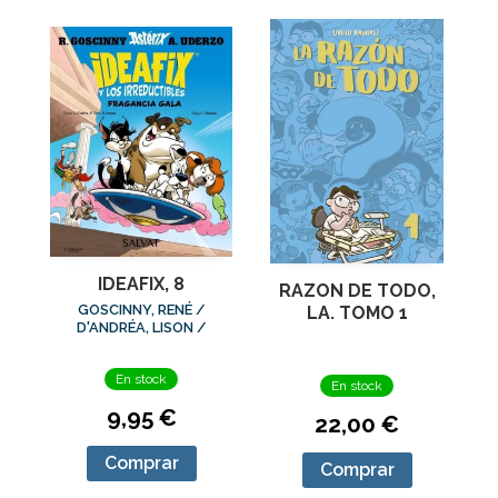
IDEAFIX, 8
RAZON DE TODO,
GOSCINNY, RENÉ /
LA. TOMO 1
D'ANDRÉA, LISON /
CLERC, PHILIPPE / Y
OTROS
En stock
En stock
9,95 €
22,00 €
Comprar
Comprar