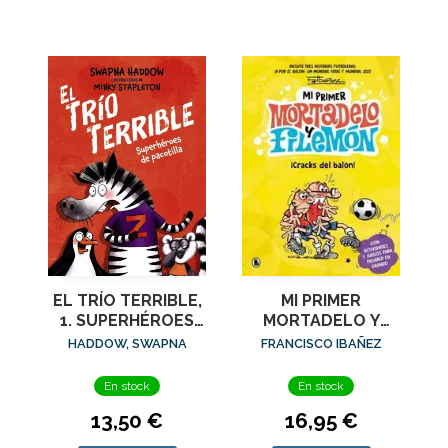
EL TRÍO TERRIBLE,
MI PRIMER
1. SUPERHÉROES
MORTADELO Y
DE PACOTILLA
FILEMON CRACKS
HADDOW, SWAPNA
FRANCISCO IBAÑEZ
DEL BALON
En stock
En stock
13,50 €
16,95 €