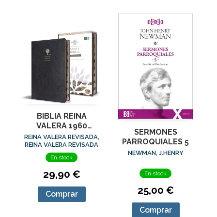
BIBLIA REINA
VALERA 1960
SERMONES
LETRA GRANDE.
REINA VALERA REVISADA,
PARROQUIALES 5
SÍMIL PIEL NEGRO
REINA VALERA REVISADA
NEWMAN, J.HENRY
En stock
29,90 €
En stock
25,00 €
Comprar
Comprar