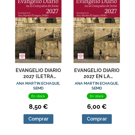
EVANGELIO DIARIO
EVANGELIO DIARIO
2027 (LETRA
2027 EN LA
GRANDE) EN LA
COMPAÑIA DE
ANA MARTIN ECHAGUE,
ANA MARTIN ECHAGUE,
COMPAÑIA DE
JESUS
SEMD
SEMD
JESUS
En stock
En stock
8,50 €
6,00 €
Comprar
Comprar