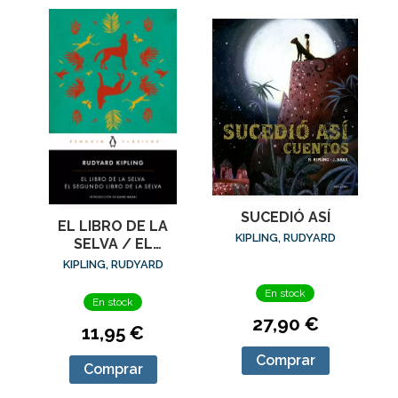
SUCEDIÓ ASÍ
EL LIBRO DE LA
KIPLING, RUDYARD
SELVA / EL
SEGUNDO LIBRO
KIPLING, RUDYARD
DE LA SELVA
En stock
En stock
27,90 €
11,95 €
Comprar
Comprar