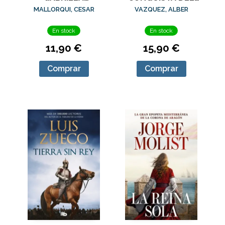
SALAZAR, EL
IMPERIO INCA
MALLORQUI, CESAR
VAZQUEZ, ALBER
En stock
En stock
11,90 €
15,90 €
Comprar
Comprar