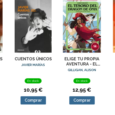
S
CUENTOS ÚNICOS
ELIGE TU PROPIA
AVENTURA - EL
JAVIER MARÍAS
TESORO DEL
GILLIGAN, ALISON
DRAGÓN DE ÓNIX
M
En stock
En stock
10,95 €
12,95 €
Comprar
Comprar