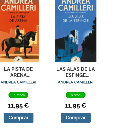
LA PISTA DE
LAS ALAS DE LA
ARENA
ESFINGE
(COMISARIO
(COMISARIO
ANDREA CAMILLERI
ANDREA CAMILLERI
ONTALBANO 16)
MONTALBANO 15)
En stock
En stock
11,95 €
11,95 €
Comprar
Comprar