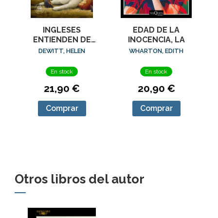
EDAD DE LA
INGLESES
INOCENCIA, LA
ENTIENDEN DE
LANA (Y OTROS
WHARTON, EDITH
DEWITT, HELEN
TRUCOS), LOS
En stock
En stock
20,90 €
21,90 €
Comprar
Comprar
Otros libros del autor