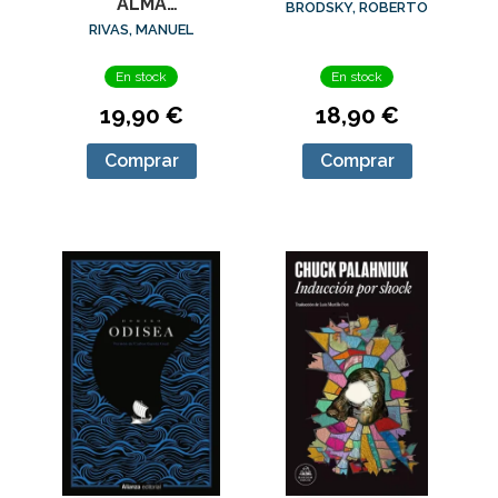
ALMA
BRODSKY, ROBERTO
(ED.AMPLIADA)
RIVAS, MANUEL
En stock
En stock
19,90 €
18,90 €
Comprar
Comprar