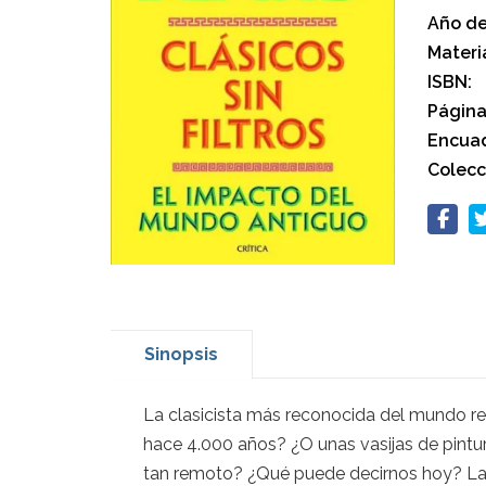
Año de
Materi
ISBN:
Página
Encuad
Colecc
Sinopsis
La clasicista más reconocida del mundo re
hace 4.000 años? ¿O unas vasijas de pint
tan remoto? ¿Qué puede decirnos hoy? La vid