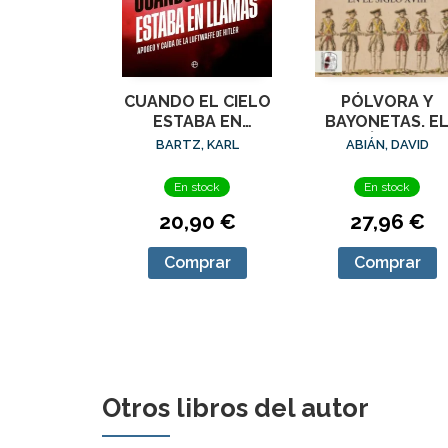
CUANDO EL CIELO
PÓLVORA Y
ESTABA EN
BAYONETAS. E
LLAMAS
EJÉRCITO
BARTZ, KARL
ABIÁN, DAVID
ESPAÑOL EN E
SIGLO XVIII
En stock
En stock
20,90 €
27,96 €
Comprar
Comprar
Otros libros del autor