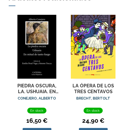
PIEDRA OSCURA,
LA ÓPERA DE LOS
LA. USHUAIA. EN
TRES CENTAVOS
MITAD DE TANTO
CONEJERO, ALBERTO
BRECHT, BERTOLT
FUEGO
En stock
En stock
16,50 €
24,90 €