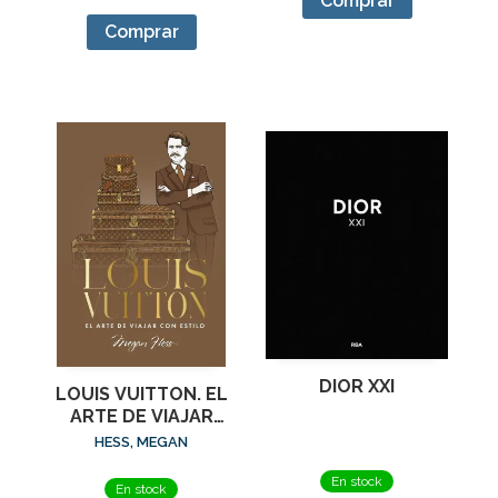
Comprar
Comprar
DIOR XXI
LOUIS VUITTON. EL
ARTE DE VIAJAR
CON ESTILO
HESS, MEGAN
En stock
En stock