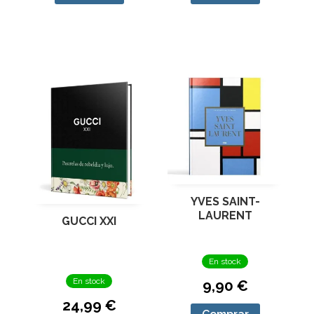
YVES SAINT-
LAURENT
GUCCI XXI
En stock
En stock
9,90 €
24,99 €