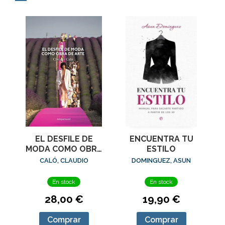
EL DESFILE DE
ENCUENTRA TU
MODA COMO OBRA
ESTILO
DE ARTE
CALÓ, CLAUDIO
DOMINGUEZ, ASUN
En stock
En stock
28,00 €
19,90 €
Comprar
Comprar