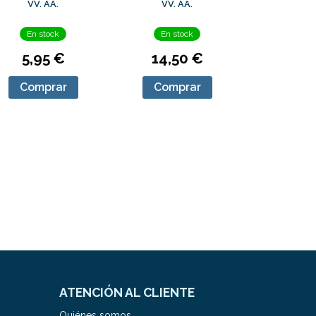
GRIEGA
VV. AA.
VV. AA.
En stock
En stock
5,95 €
14,50 €
Comprar
Comprar
ATENCIÓN AL CLIENTE
Quiénes somos