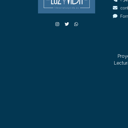
cont
For
Proy
Lectur