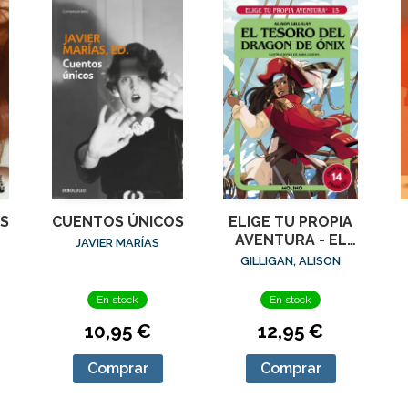
S
CUENTOS ÚNICOS
ELIGE TU PROPIA
AVENTURA - EL
JAVIER MARÍAS
TESORO DEL
GILLIGAN, ALISON
DRAGÓN DE ÓNIX
M
En stock
En stock
10,95 €
12,95 €
Comprar
Comprar