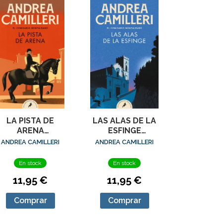
LA PISTA DE
LAS ALAS DE LA
ARENA
ESFINGE
(COMISARIO
(COMISARIO
ANDREA CAMILLERI
ANDREA CAMILLERI
ONTALBANO 16)
MONTALBANO 15)
En stock
En stock
11,95 €
11,95 €
Comprar
Comprar