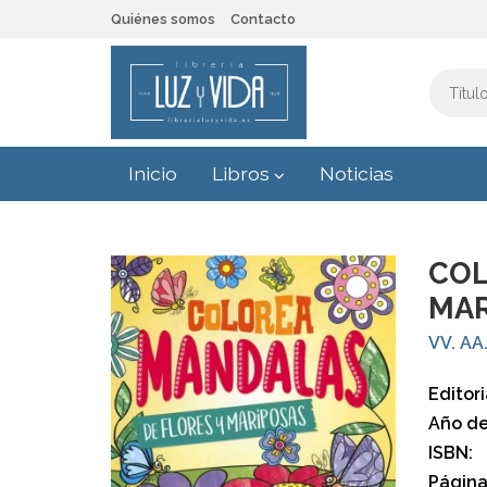
Quiénes somos
Contacto
Inicio
Libros
Noticias
COL
MAR
VV. AA
Editori
Año de
ISBN:
Página