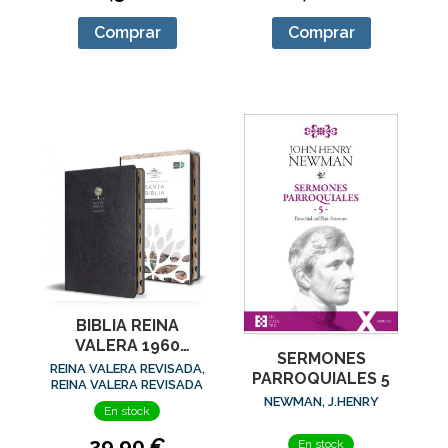
Comprar
Comprar
BIBLIA REINA
VALERA 1960
SERMONES
LETRA GRANDE.
REINA VALERA REVISADA,
PARROQUIALES 5
SÍMIL PIEL NEGRO
REINA VALERA REVISADA
NEWMAN, J.HENRY
En stock
29,90 €
En stock