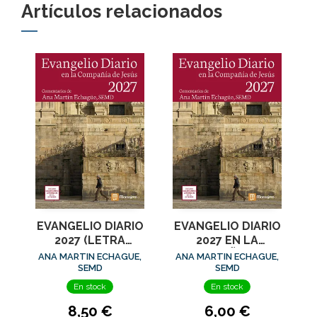
Artículos relacionados
EVANGELIO DIARIO
EVANGELIO DIARIO
2027 (LETRA
2027 EN LA
GRANDE) EN LA
COMPAÑIA DE
ANA MARTIN ECHAGUE,
ANA MARTIN ECHAGUE,
COMPAÑIA DE
JESUS
SEMD
SEMD
JESUS
En stock
En stock
8,50 €
6,00 €