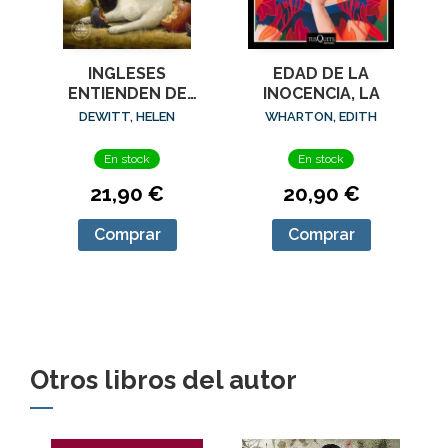
EDAD DE LA
INGLESES
INOCENCIA, LA
ENTIENDEN DE
LANA (Y OTROS
WHARTON, EDITH
DEWITT, HELEN
TRUCOS), LOS
En stock
En stock
20,90 €
21,90 €
Comprar
Comprar
Otros libros del autor