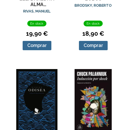
ALMA
BRODSKY, ROBERTO
(ED.AMPLIADA)
RIVAS, MANUEL
En stock
En stock
19,90 €
18,90 €
Comprar
Comprar