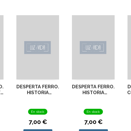
O.
DESPERTA FERRO.
DESPERTA FERRO.
D
EA
HISTORIA
HISTORIA
C
8
MODERNA Nº 53
MODERNA Nº
LA CONQUISTA DE
21.RUSIA 1812 (1)
NAVARRA 1512
En stock
En stock
7,00 €
7,00 €