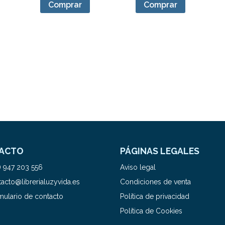
Comprar
Comprar
ACTO
PÁGINAS LEGALES
) 947 203 556
Aviso legal
acto@librerialuzyvida.es
Condiciones de venta
mulario de contacto
Política de privacidad
Política de Cookies