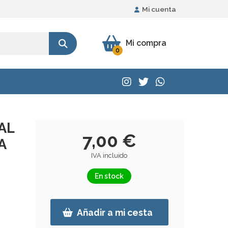
Mi cuenta
Mi compra
0
AL
7,00 €
A
IVA incluido
En stock
Añadir a mi cesta