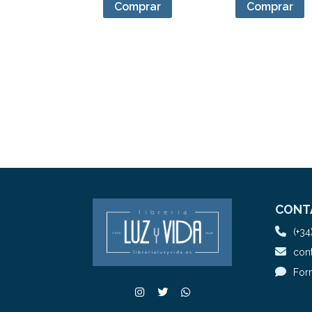
Comprar
Comprar
CONT
(+34
cont
For