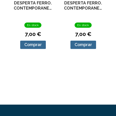
DESPERTA FERRO.
DESPERTA FERRO.
CONTEMPORANEA
CONTEMPORANEA
Nº 25 TOBRUK 1941
Nº 20 LAWRENCE
DE ARABIA
En stock
En stock
7,00 €
7,00 €
Comprar
Comprar