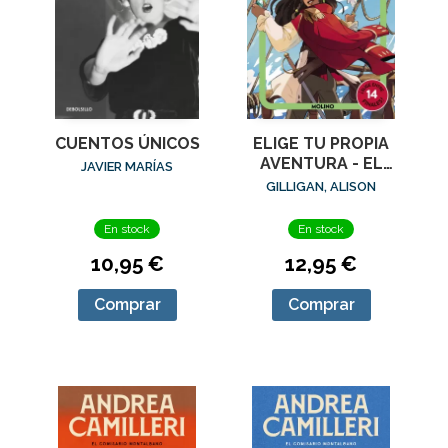
CUENTOS ÚNICOS
ELIGE TU PROPIA
AVENTURA - EL
JAVIER MARÍAS
TESORO DEL
GILLIGAN, ALISON
DRAGÓN DE ÓNIX
En stock
En stock
10,95 €
12,95 €
Comprar
Comprar