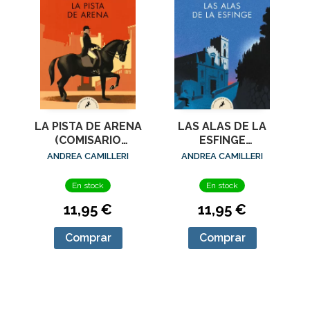
LA PISTA DE ARENA
LAS ALAS DE LA
(COMISARIO
ESFINGE
MONTALBANO 16)
(COMISARIO
ANDREA CAMILLERI
ANDREA CAMILLERI
MONTALBANO 15)
En stock
En stock
11,95 €
11,95 €
Comprar
Comprar