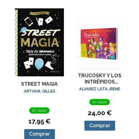
TRUCOSKY Y LOS
INTRÉPIDOS
STREET MAGIA
AVENTUREROS
ALVAREZ LATA, IRENE
ARTHUR, GILLES
En stock
En stock
24,00 €
17,95 €
Comprar
Comprar