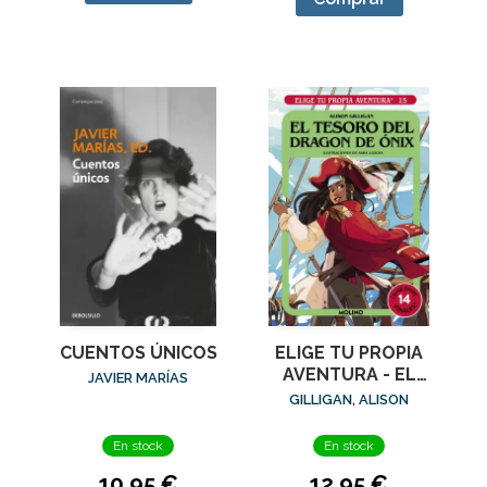
CUENTOS ÚNICOS
ELIGE TU PROPIA
AVENTURA - EL
JAVIER MARÍAS
TESORO DEL
GILLIGAN, ALISON
DRAGÓN DE ÓNIX
En stock
En stock
10,95 €
12,95 €