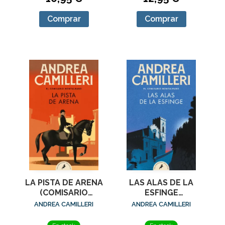
Comprar
Comprar
LA PISTA DE ARENA
LAS ALAS DE LA
(COMISARIO
ESFINGE
MONTALBANO 16)
(COMISARIO
ANDREA CAMILLERI
ANDREA CAMILLERI
MONTALBANO 15)