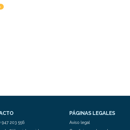
a
ACTO
PÁGINAS LEGALES
) 947 203 556
Aviso legal