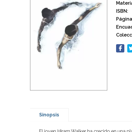
Materi
ISBN:
Página
Encuad
Colecc
Sinopsis
El joven Hiram Walker ha crecido en una pl