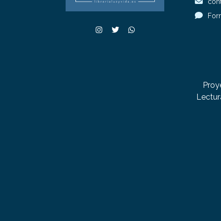
cont
For
Proy
Lectur