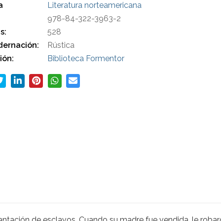
a
Literatura norteamericana
978-84-322-3963-2
s:
528
ernación:
Rústica
ión:
Biblioteca Formentor
antación de esclavos. Cuando su madre fue vendida, le robar