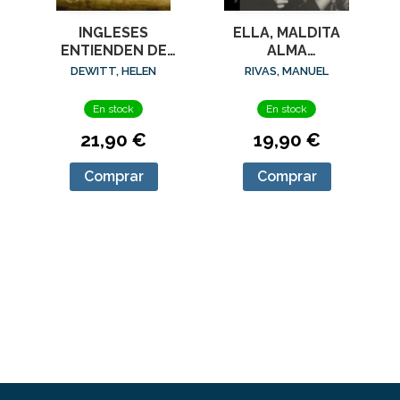
ELLA, MALDITA
INGLESES
ALMA
ENTIENDEN DE
(ED.AMPLIADA)
LANA (Y OTROS
RIVAS, MANUEL
DEWITT, HELEN
TRUCOS), LOS
En stock
En stock
19,90 €
21,90 €
Comprar
Comprar