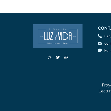
CONT
(+34
cont
For
Proy
Lectur