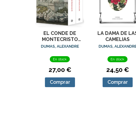
EL CONDE DE
LA DAMA DE LA
MONTECRISTO
CAMELIAS
ESTUCHE (2 VOL)
DUMAS, ALEXANDRE
DUMAS, ALEXANDR
En stock
En stock
27,00 €
24,50 €
Comprar
Comprar