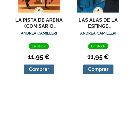
LA PISTA DE ARENA
LAS ALAS DE LA
(COMISARIO
ESFINGE
MONTALBANO 16)
(COMISARIO
ANDREA CAMILLERI
ANDREA CAMILLERI
MONTALBANO 15)
En stock
En stock
11,95 €
11,95 €
Comprar
Comprar