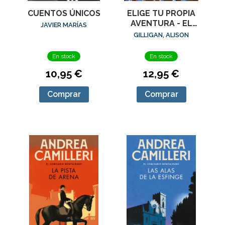
CUENTOS ÚNICOS
ELIGE TU PROPIA
AVENTURA - EL
JAVIER MARÍAS
TESORO DEL
GILLIGAN, ALISON
DRAGÓN DE ÓNIX
En stock
En stock
10,95 €
12,95 €
Comprar
Comprar