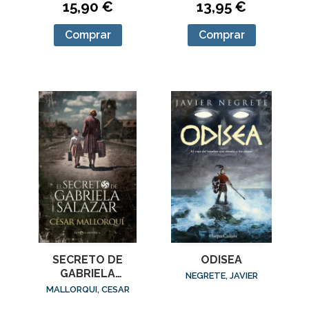
15,90 €
13,95 €
Comprar
Comprar
SECRETO DE
ODISEA
GABRIELA
NEGRETE, JAVIER
SALAZAR, EL
MALLORQUI, CESAR