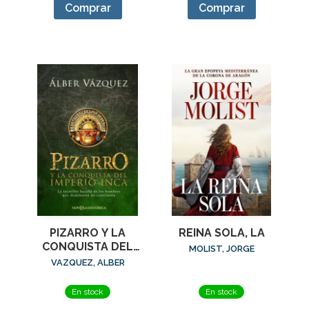
Comprar
Comprar
PIZARRO Y LA
REINA SOLA, LA
CONQUISTA DEL
MOLIST, JORGE
IMPERIO INCA
VAZQUEZ, ALBER
En stock
En stock