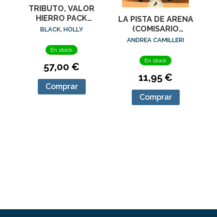
TRIBUTO, VALOR
HIERRO PACK
LA PISTA DE ARENA
TRILOGIA
(COMISARIO
BLACK, HOLLY
MONTALBANO 16)
ANDREA CAMILLERI
En stock
En stock
57,00 €
11,95 €
Comprar
Comprar