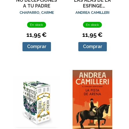
NO DECEPCIONES
LAS ALAS DE LA
A TU PADRE
ESFINGE
(COMISARIO
CHAPARRO, CARME
ANDREA CAMILLERI
MONTALBANO 15)
En stock
En stock
11,95 €
11,95 €
Comprar
Comprar