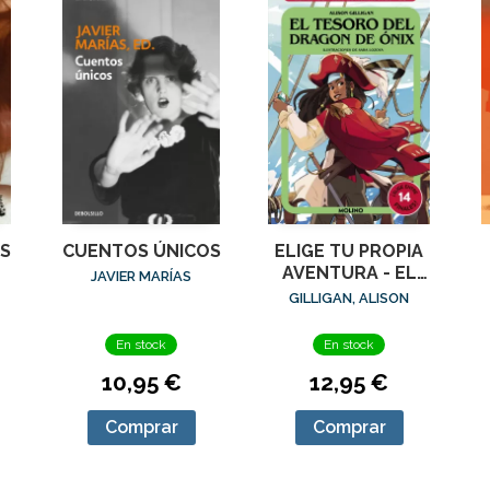
S
CUENTOS ÚNICOS
ELIGE TU PROPIA
AVENTURA - EL
JAVIER MARÍAS
TESORO DEL
GILLIGAN, ALISON
DRAGÓN DE ÓNIX
M
En stock
En stock
10,95 €
12,95 €
Comprar
Comprar