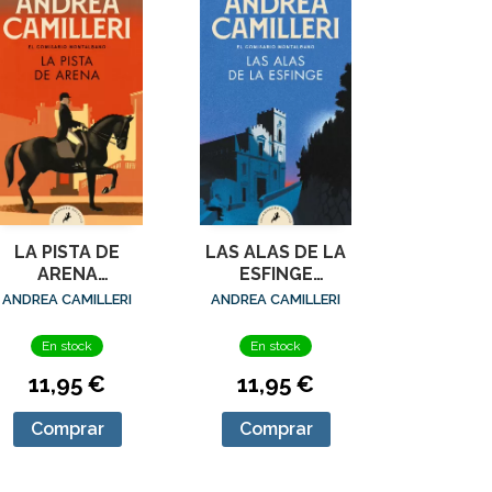
LA PISTA DE
LAS ALAS DE LA
ARENA
ESFINGE
(COMISARIO
(COMISARIO
ANDREA CAMILLERI
ANDREA CAMILLERI
ONTALBANO 16)
MONTALBANO 15)
En stock
En stock
11,95 €
11,95 €
Comprar
Comprar