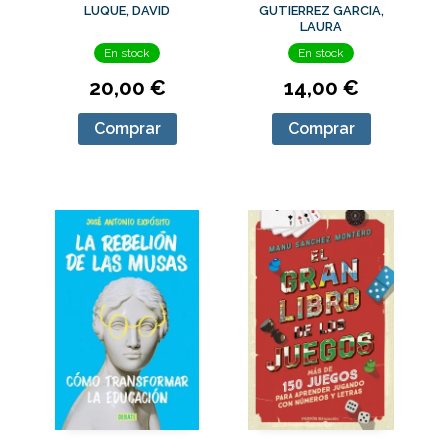
TRIMESTRAL
GUTIERREZ GARCIA,
LUQUE, DAVID
LAURA
En stock
En stock
14,00 €
20,00 €
Comprar
Comprar