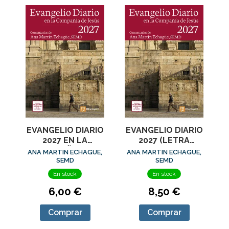
EVANGELIO DIARIO
EVANGELIO DIARIO
2027 EN LA
2027 (LETRA
COMPAÑIA DE
GRANDE) EN LA
ANA MARTIN ECHAGUE,
ANA MARTIN ECHAGUE,
JESUS
COMPAÑIA DE
SEMD
SEMD
JESUS
En stock
En stock
6,00 €
8,50 €
Comprar
Comprar