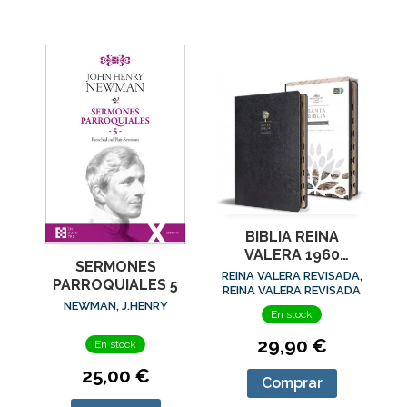
BIBLIA REINA
VALERA 1960
SERMONES
LETRA GRANDE.
REINA VALERA REVISADA,
PARROQUIALES 5
SÍMIL PIEL NEGRO
REINA VALERA REVISADA
NEWMAN, J.HENRY
En stock
29,90 €
En stock
25,00 €
Comprar