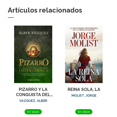
Artículos relacionados
PIZARRO Y LA
REINA SOLA, LA
CONQUISTA DEL
MOLIST, JORGE
IMPERIO INCA
VAZQUEZ, ALBER
En stock
En stock