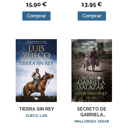
15,90 €
13,95 €
Comprar
Comprar
TIERRA SIN REY
SECRETO DE
GABRIELA
ZUECO, LUIS
SALAZAR, EL
MALLORQUI, CESAR