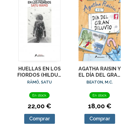
HUELLAS EN LOS
AGATHA RAISIN Y
FIORDOS (HILDUR
EL DÍA DEL GRAN
1)
DILUVIO (AGATHA
RÄMÖ, SATU
BEATON, M.C.
RAISIN 12)
En stock
En stock
22,00 €
18,00 €
Comprar
Comprar