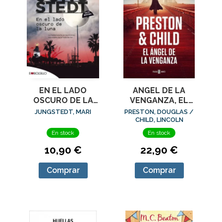
EN EL LADO
ANGEL DE LA
OSCURO DE LA
VENGANZA, EL
LUNA SERIE
(INSPECTOR
JUNGSTEDT, MARI
PRESTON, DOUGLAS /
MALAGA II
PENDERGAST 22)
CHILD, LINCOLN
En stock
En stock
10,90 €
22,90 €
Comprar
Comprar