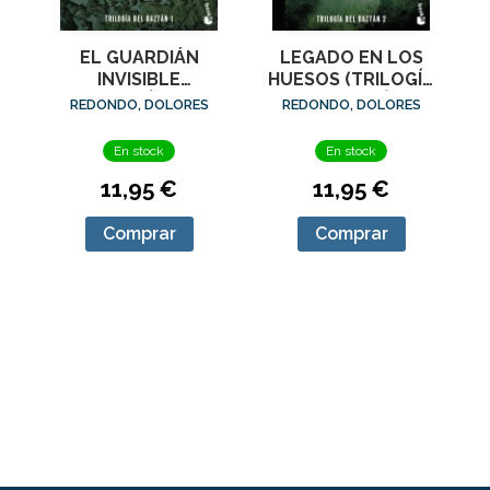
EL GUARDIÁN
LEGADO EN LOS
INVISIBLE
HUESOS (TRILOGÍA
(TRILOGÍA DEL
DEL BAZTÁN)
REDONDO, DOLORES
REDONDO, DOLORES
BAZTÁN)
En stock
En stock
11,95 €
11,95 €
Comprar
Comprar