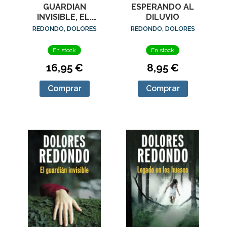
GUARDIAN
ESPERANDO AL
INVISIBLE, EL.
DILUVIO
EDICION ESPECIAL
REDONDO, DOLORES
REDONDO, DOLORES
CON CANTOS
DECORADOS
En stock
En stock
16,95 €
8,95 €
Comprar
Comprar