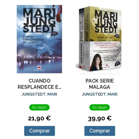
CUANDO
PACK SERIE
RESPLANDECE EL
MALAGA
CIELO (SERIE
JUNGSTEDT, MARI
JUNGSTEDT, MARI
MÁLAGA 3)
En stock
En stock
21,90 €
39,90 €
Comprar
Comprar