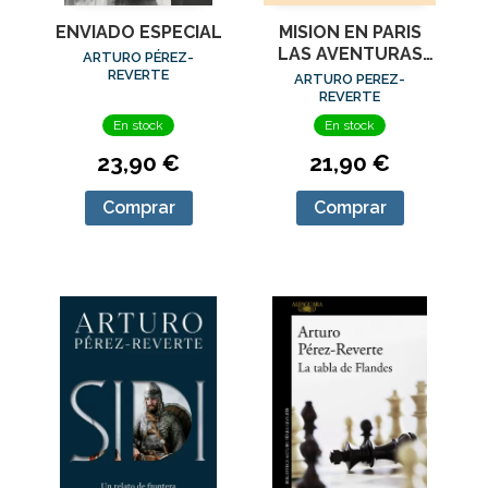
ENVIADO ESPECIAL
MISION EN PARIS
LAS AVENTURAS
ARTURO PÉREZ-
DEL CAPITAN
REVERTE
ARTURO PEREZ-
ALATRISTE 8
REVERTE
En stock
En stock
23,90 €
21,90 €
Comprar
Comprar