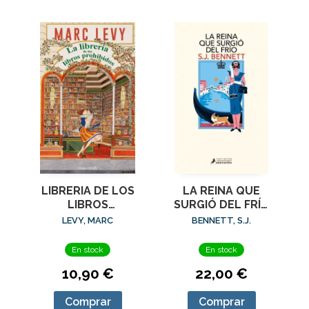
LIBRERIA DE LOS
LA REINA QUE
LIBROS
SURGIÓ DEL FRÍO
PROHIBIDOS, LA
(SU MAJESTAD, LA
LEVY, MARC
BENNETT, S.J.
REINA
INVESTIGADORA 5)
En stock
En stock
10,90 €
22,00 €
Comprar
Comprar