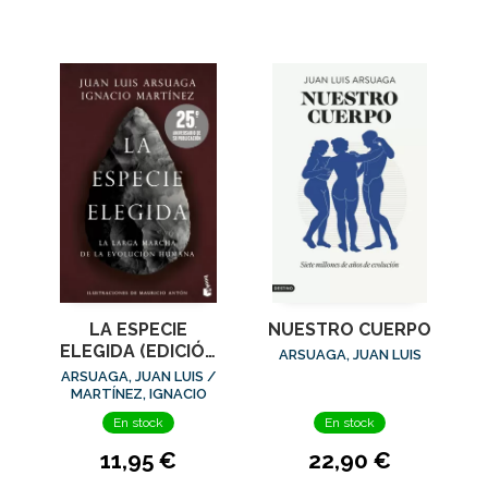
LA ESPECIE
NUESTRO CUERPO
ELEGIDA (EDICIÓN
ARSUAGA, JUAN LUIS
25.º ANIVERSARIO)
ARSUAGA, JUAN LUIS /
MARTÍNEZ, IGNACIO
En stock
En stock
11,95 €
22,90 €