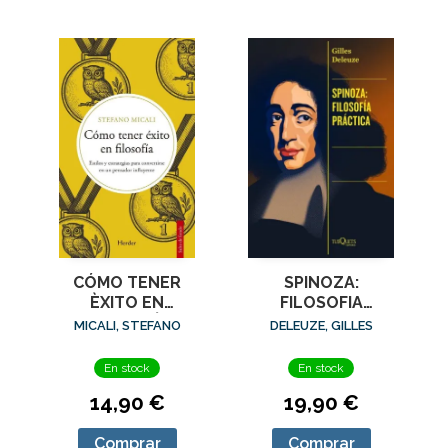
CÓMO TENER
SPINOZA:
ÈXITO EN
FILOSOFIA
FILOSOFÍA
PRACTICA
MICALI, STEFANO
DELEUZE, GILLES
En stock
En stock
14,90 €
19,90 €
Comprar
Comprar