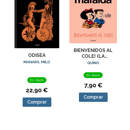
BIENVENIDOS AL
ODISEA
COLE! (LA
PEQUEÑA
MANARA, MILO
QUINO
FILOSOFIA DE
MAFALDA)
En stock
En stock
7,90 €
22,90 €
Comprar
Comprar