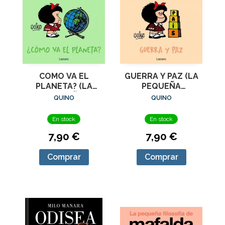
COMO VA EL
GUERRA Y PAZ (LA
PLANETA? (LA
PEQUEÑA
PEQUEÑA
FILOSOFIA DE
QUINO
QUINO
FILOSOFIA DE
MAFALDA)
MAFALDA)
En stock
En stock
7,90 €
7,90 €
Comprar
Comprar