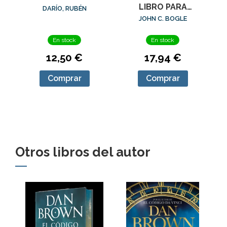
LIBRO PARA
DARÍO, RUBÉN
INVERTIR CON
JOHN C. BOGLE
SENTIDO COMÚN
En stock
En stock
12,50 €
17,94 €
Comprar
Comprar
Otros libros del autor