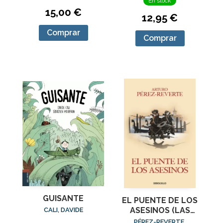
En stock
15,00 €
12,95 €
Comprar
Comprar
GUISANTE
EL PUENTE DE LOS
ASESINOS (LAS
CALI, DAVIDE
AVENTURAS DEL
PÉREZ-REVERTE,