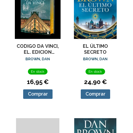
CODIGO DA VINCI,
EL ÚLTIMO
EL. EDICION
SECRETO
ESPECIAL CON
BROWN, DAN
BROWN, DAN
CANTOS
DECORADOS
En stock
En stock
16,95 €
24,90 €
Comprar
Comprar