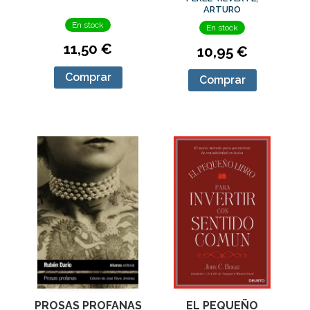
CAPITÁN
ARTURO
ALATRISTE 7)
En stock
En stock
11,50 €
10,95 €
Comprar
Comprar
PROSAS PROFANAS
EL PEQUEÑO