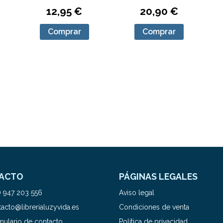
12,95 €
20,90 €
Comprar
Comprar
ACTO
PÁGINAS LEGALES
) 947 203 556
Aviso legal
acto@librerialuzyvida.es
Condiciones de venta
mulario de contacto
Política de privacidad