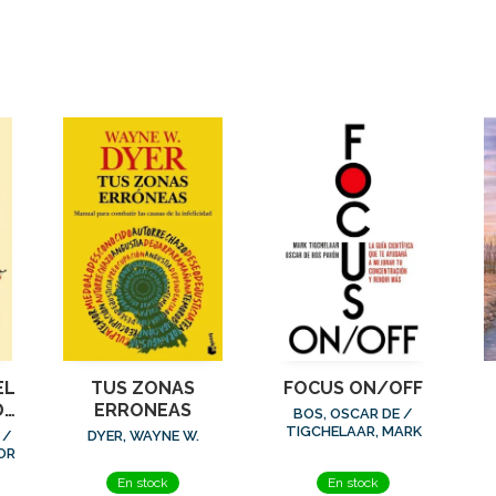
EL
TUS ZONAS
FOCUS ON/OFF
DA
ERRONEAS
BOS, OSCAR DE /
TIGCHELAAR, MARK
 /
DYER, WAYNE W.
OR
En stock
En stock