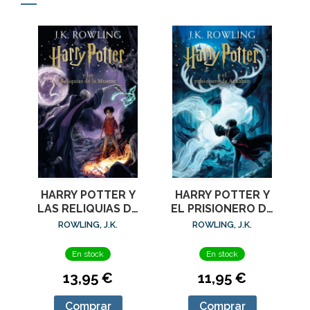
HARRY POTTER Y
HARRY POTTER Y
LAS RELIQUIAS DE
EL PRISIONERO DE
LA MUERTE (HARRY
AZKABAN (HARRY
ROWLING, J.K.
ROWLING, J.K.
POTTER [EDI
POTTER [EDICI
En stock
En stock
13,95 €
11,95 €
Comprar
Comprar