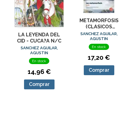
METAMORFOSIS
(CLASICOS
ADAPTADOS)
SANCHEZ AGUILAR,
LA LEYENDA DEL
AGUSTIN
CID - CUCA?A N/C
En stock
SANCHEZ AGUILAR,
AGUSTIN
17,20 €
En stock
Comprar
14,96 €
Comprar