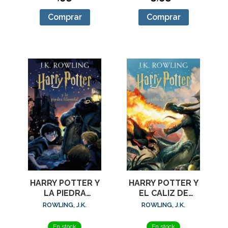
Comprar
Comprar
HARRY POTTER Y
HARRY POTTER Y
LA PIEDRA
EL CALIZ DE
FILOSOFAL (HARRY
FUEGO (HARRY
ROWLING, J.K.
ROWLING, J.K.
POTTER [EDICION
POTTER [EDICION
CO
CON
En stock
En stock