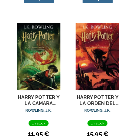
HARRY POTTER Y
HARRY POTTER Y
LA CAMARA
LA ORDEN DEL
SECRETA (HARRY
FENIX (HARRY
ROWLING, J.K.
ROWLING, J.K.
POTTER [EDICION
POTTER [EDICION
CON
CON
En stock
En stock
11,95 €
15,95 €