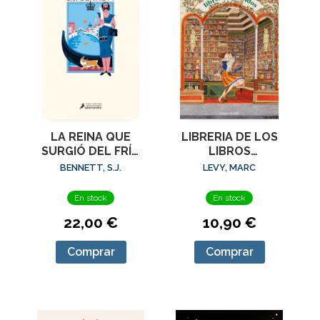
LA REINA QUE
LIBRERIA DE LOS
SURGIÓ DEL FRÍO
LIBROS
(SU MAJESTAD, LA
PROHIBIDOS, LA
BENNETT, S.J.
LEVY, MARC
REINA
INVESTIGADORA 5)
En stock
En stock
22,00 €
10,90 €
Comprar
Comprar