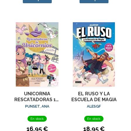
UNICORNIA
EL RUSO Y LA
RESCATADORAS 10.
ESCUELA DE MAGIA
GIGANTES
PUNSET, ANA
ALESGF
En stock
En stock
16,95 €
18,95 €