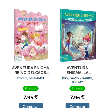
AVENTURA ENIGMA
AVENTURA
REINO DELCAOS.
ENIGMA. LA
ESPUMESE QUIEN
BUSQUEDA DEL
BECUE, BENJAMIN
BRY, DAVID / PARIGI,
PUEDA!
TESORO
JEREMY
En stock
En stock
7,95 €
7,95 €
Comprar
Comprar