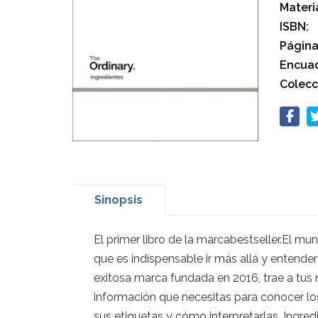
Materi
ISBN:
Página
Encuad
Colecc
Sinopsis
El primer libro de la marcabestseller.El m
que es indispensable ir más allá y entende
exitosa marca fundada en 2016, trae a tus m
información que necesitas para conocer los
sus etiquetas y cómo interpretarlas. Ingre