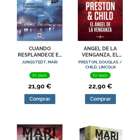
CUANDO
ANGEL DE LA
RESPLANDECE EL
VENGANZA, EL
CIELO (SERIE
(INSPECTOR
JUNGSTEDT, MARI
PRESTON, DOUGLAS /
MÁLAGA 3)
PENDERGAST 22)
CHILD, LINCOLN
En stock
En stock
21,90 €
22,90 €
Comprar
Comprar