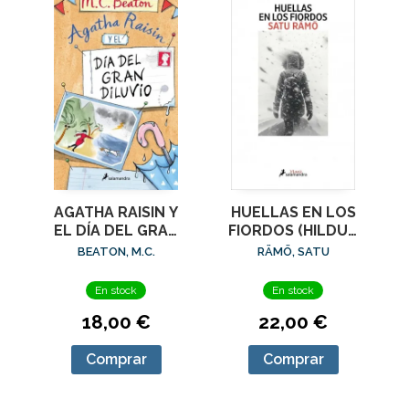
AGATHA RAISIN Y
HUELLAS EN LOS
EL DÍA DEL GRAN
FIORDOS (HILDUR
DILUVIO (AGATHA
1)
BEATON, M.C.
RÄMÖ, SATU
RAISIN 12)
En stock
En stock
18,00 €
22,00 €
Comprar
Comprar