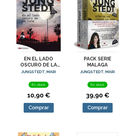
EN EL LADO
PACK SERIE
OSCURO DE LA
MALAGA
LUNA SERIE
JUNGSTEDT, MARI
JUNGSTEDT, MARI
MALAGA II
En stock
En stock
10,90 €
39,90 €
Comprar
Comprar