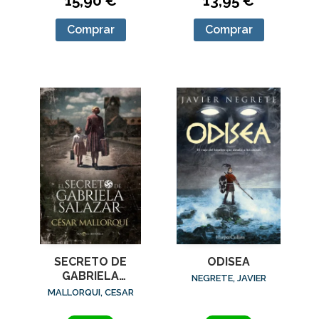
15,90 €
13,95 €
Comprar
Comprar
SECRETO DE
ODISEA
GABRIELA
NEGRETE, JAVIER
SALAZAR, EL
MALLORQUI, CESAR