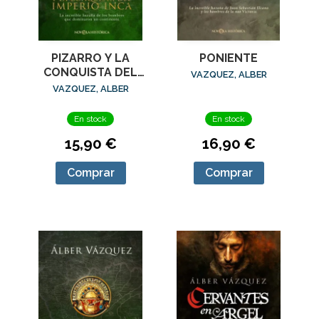
PIZARRO Y LA
PONIENTE
CONQUISTA DEL
VAZQUEZ, ALBER
IMPERIO INCA
VAZQUEZ, ALBER
En stock
En stock
15,90 €
16,90 €
Comprar
Comprar