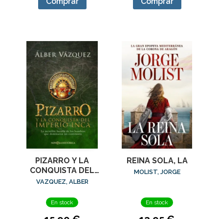
Comprar
Comprar
PIZARRO Y LA
REINA SOLA, LA
CONQUISTA DEL
MOLIST, JORGE
IMPERIO INCA
VAZQUEZ, ALBER
En stock
En stock