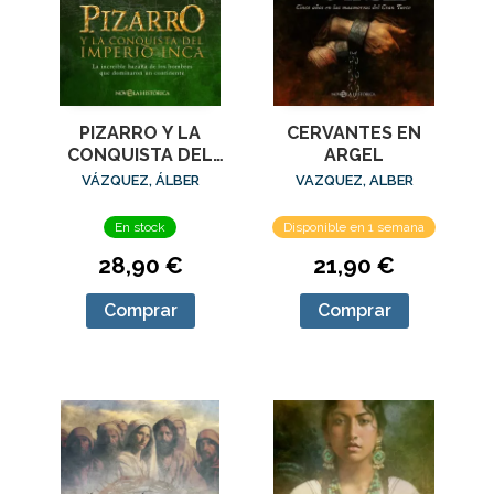
PIZARRO Y LA
CERVANTES EN
CONQUISTA DEL
ARGEL
IMPERIO INCA
VÁZQUEZ, ÁLBER
VAZQUEZ, ALBER
En stock
Disponible en 1 semana
28,90 €
21,90 €
Comprar
Comprar