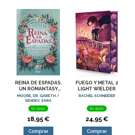
REINA DE ESPADAS.
FUEGO Y METAL 2
UN ROMANTASY
LIGHT WIELDER
INTERACTIVO
MOORE, DR. GARETH /
RACHEL SCHNEIDER
SEHDEV, SARA
En stock
En stock
18,95 €
24,95 €
Comprar
Comprar