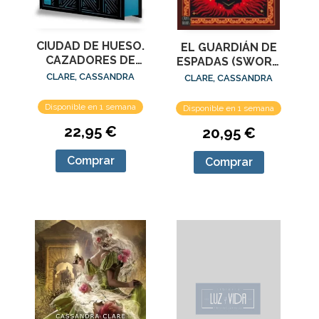
CIUDAD DE HUESO.
EL GUARDIÁN DE
CAZADORES DE
ESPADAS (SWORD
SOMBRAS 1.
CATCHER)
CLARE, CASSANDRA
CLARE, CASSANDRA
EDICIÓN ESPECIAL
Disponible en 1 semana
Disponible en 1 semana
22,95 €
20,95 €
Comprar
Comprar