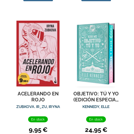
ACELERANDO EN
OBJETIVO: TÚ Y YO
ROJO
(EDICIÓN ESPECIAL
EN TAPA DURA
ZUBKOVA. IR_ZU, IRYNA
KENNEDY, ELLE
CON CANTOS
PINTADOS)
En stock
En stock
9,95 €
24,95 €