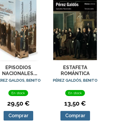
EPISODIOS
ESTAFETA
NACIONALES.
ROMÁNTICA
SEGUNDA SERIE:
EREZ GALDOS, BENITO
PÉREZ GALDÓS, BENITO
EL DESEADO
[ESTUCHE]
En stock
En stock
29,50 €
13,50 €
Comprar
Comprar