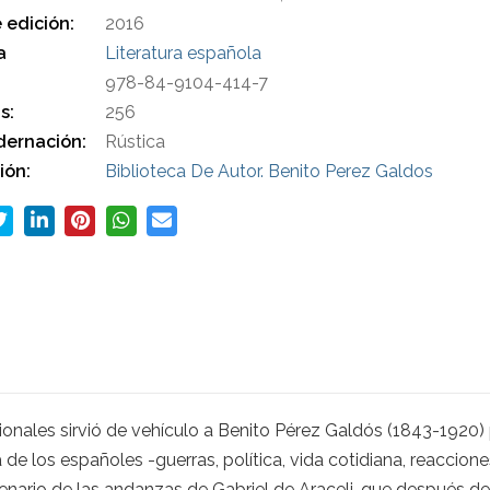
 edición:
2016
a
Literatura española
978-84-9104-414-7
s:
256
ernación:
Rústica
ión:
Biblioteca De Autor. Benito Perez Galdos
cionales sirvió de vehículo a Benito Pérez Galdós (1843-1920)
 de los españoles -guerras, política, vida cotidiana, reaccione
scenario de las andanzas de Gabriel de Araceli, que después d