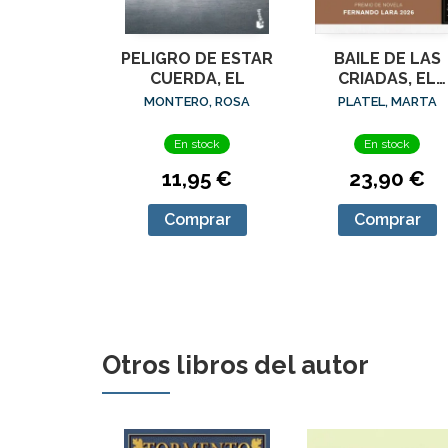
PELIGRO DE ESTAR
BAILE DE LAS
CUERDA, EL
CRIADAS, EL
(PREMIO
MONTERO, ROSA
PLATEL, MARTA
FERNANDO LAR
2026)
En stock
En stock
11,95 €
23,90 €
Comprar
Comprar
Otros libros del autor