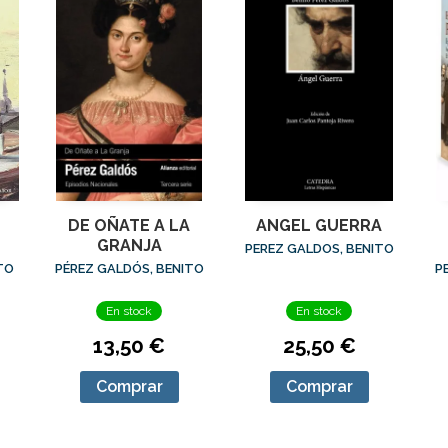
DE OÑATE A LA
ANGEL GUERRA
GRANJA
PEREZ GALDOS, BENITO
TO
PÉREZ GALDÓS, BENITO
P
En stock
En stock
13,50 €
25,50 €
Comprar
Comprar