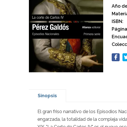
Año de
Materi
ISBN:
Página
Encuad
Colecc
Sinopsis
El gran friso narrativo de los Episodios Na
engarzada, la totalidad de la compleja vida
XIX. "La Corte de Carlos IV" es el nuevo e