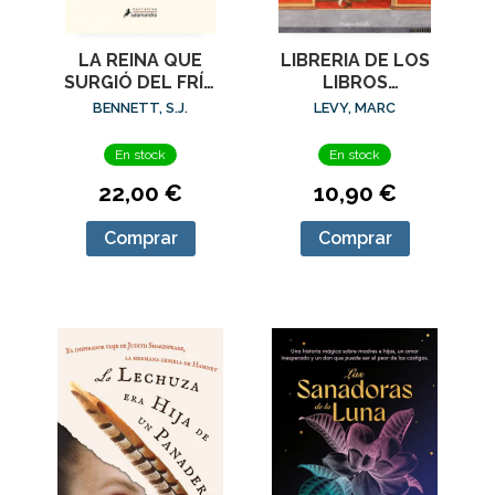
LA REINA QUE
LIBRERIA DE LOS
SURGIÓ DEL FRÍO
LIBROS
(SU MAJESTAD, LA
PROHIBIDOS, LA
BENNETT, S.J.
LEVY, MARC
REINA
INVESTIGADORA 5)
En stock
En stock
22,00 €
10,90 €
Comprar
Comprar