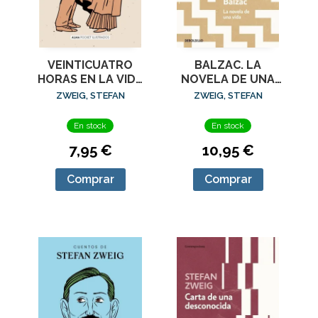
VEINTICUATRO
BALZAC. LA
HORAS EN LA VIDA
NOVELA DE UNA
DE UNA MUJER
VIDA
ZWEIG, STEFAN
ZWEIG, STEFAN
(POCKET)
En stock
En stock
7,95 €
10,95 €
Comprar
Comprar