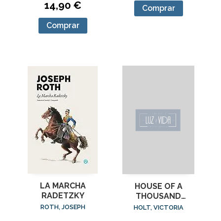
14,90 €
Comprar
Comprar
LA MARCHA
HOUSE OF A
RADETZKY
THOUSAND
LANTERNS
ROTH, JOSEPH
HOLT, VICTORIA