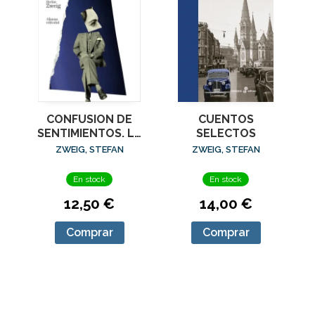
CONFUSION DE
CUENTOS
SENTIMIENTOS. LA
SELECTOS
COLECCION
ZWEIG, STEFAN
ZWEIG, STEFAN
INVISIBLE
En stock
En stock
12,50 €
14,00 €
Comprar
Comprar