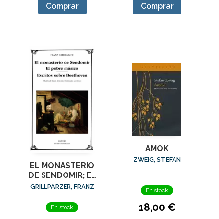
Comprar
Comprar
AMOK
ZWEIG, STEFAN
EL MONASTERIO
DE SENDOMIR; EL
POBRE MÚSICO;
GRILLPARZER, FRANZ
En stock
ESCRITOS SOBRE
BEETHOVEN
18,00 €
En stock